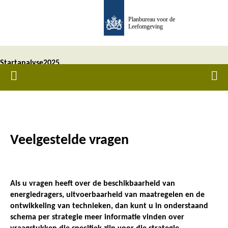
Overslaan
Planbureau voor de
en
Leefomgeving
naar
de
Startanalyse
2025
inhoud
Home
Men
gaan
aardgasvrije
buurten -
Veelgestelde vragen
Kruimelpad
Als u vragen heeft over de beschikbaarheid van
energiedragers, uitvoerbaarheid van maatregelen en de
ontwikkeling van technieken, dan kunt u in onderstaand
schema per strategie meer informatie vinden over